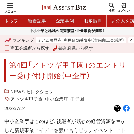
検索
ログイン
メニュー
トップ
新着記事
企業事例
地域振興
あの人を
中小企業と地域の商売繁盛・企業事例が満載！
ランキング
「青森市プレミアム商品券」利用店舗募集中（青森商工会議所）
商工会議所から探す
都道府県から探す
第4回「アトツギ甲子園」のエントリ
ー受け付け開始（中企庁）
NEWS セレクション
アトツギ甲子園
中小企業庁
甲子園
2023/7/24
中小企業庁はこのほど、後継者が既存の経営資源を生か
した新規事業アイデアを競い合うピッチイベント「アト