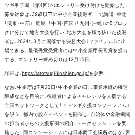
ツギ甲子園」（第4回）のエントリー受け付けを開始した。
募集対象は、39歳以下の中小企業後継者。「北海道・東北」
「関東・中部」「近畿」「中国・四国」「九州・沖縄」の5ブロッ
クに分けて地方大会を行い、地方大会を勝ち抜いた後継
者は、2024年3月に開催する決勝大会（ファイナル）に出
場できる。最優秀賞受賞者には中小企業庁長官賞を授与
する。エントリー締め切りは12月15日。
詳細は、
https://atotsugi-koshien.go.jp/
を参照。
なお、中企庁は7月20日（中小企業の日）、事業承継の機運
醸成などを目的に、後継者によるチャレンジを支援する
全国ネットワークとして「アトツギ支援コンソーシアム」
を設立。都内で設立イベントを開催し、自治体や金融機関
の担当者からの支援事例の紹介、トークセッションを実
施した。同コンソーシアムには日本商工会議所のほか、宮