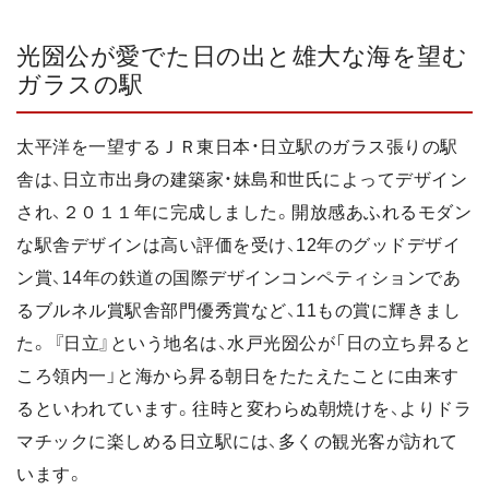
光圀公が愛でた日の出と雄大な海を望む
ガラスの駅
太平洋を一望するＪＲ東日本・日立駅のガラス張りの駅
舎は、日立市出身の建築家・妹島和世氏によってデザイン
され、２０１１年に完成しました。開放感あふれるモダン
な駅舎デザインは高い評価を受け、12年のグッドデザイ
ン賞、14年の鉄道の国際デザインコンペティションであ
るブルネル賞駅舎部門優秀賞など、11もの賞に輝きまし
た。 『日立』という地名は、水戸光圀公が「日の立ち昇ると
ころ領内一」と海から昇る朝日をたたえたことに由来す
るといわれています。往時と変わらぬ朝焼けを、よりドラ
マチックに楽しめる日立駅には、多くの観光客が訪れて
います。