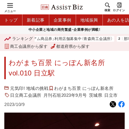
検索
ログイン
メニュー
トップ
新着記事
企業事例
地域振興
あの人を
中小企業と地域の商売繁盛・企業事例が満載！
ランキング
「青森市プレミアム商品券」利用店舗募集中（青森商工会議所）
那珂湊
商工会議所から探す
都道府県から探す
わがまち百景 にっぽん新名所
vol.010 日立駅
元気印! 地域の挑戦
わがまち百景 にっぽん新名所
日立商工会議所
月刊石垣2023年9月号
茨城県
日立市
2023/10/9