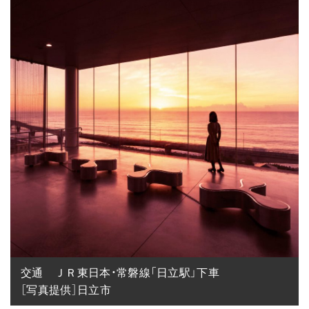
交通　ＪＲ東日本・常磐線「日立駅」下車

［写真提供］日立市