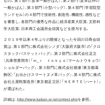
もの。第１部門（皮革一般かばん）、第２部門（皮革以外の
一般かばん）、第３部門（小型バッグ）、第４部門（学習院型
ランドセル）の４部門で技術性、創造性、機能性、感性など
を審査し、各部門の優秀な作品に経済産業大臣賞、文部科
学大臣賞、日本商工会議所会頭賞などを授与する。
２０１９年以来４年ぶりの開催となった今回の日商会頭
賞は、第１部門に株式会社シノダ（大阪府大阪市）の「クロ
スタックバスケットバッグ」、第２部門に株式会社足立
（兵庫県豊岡市）「ｍ_ｒ ｔｏｋｙｏ（マールトウキョウ）
ショルダーバッグ」、第３部門に株式会社猪瀬（東京都葛
飾区）「お出かけスマートヌメ革バッグ」、第４部門に株式
会社土屋鞄製造所（東京都足立区）「ＨＥＲＴＥ（ハート）」
が選ばれた。
詳細は、
http://www.kaban.or.jp/contest.php
を参照。