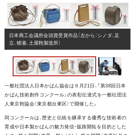
日本商工会議所会頭賞受賞作品（左から：シノダ、足
立、猪瀬、土屋鞄製造所）
一般社団法人日本かばん協会は９月21日、「第38回日本
かばん技術創作コンクール」の表彰伝達式を一般社団法
人東京鞄協会（東京都台東区）で開催した。
同コンクールは、歴史と伝統を継承する優秀な技術者の
育成や日本製かばんの魅力発信・販路開拓を目的とした