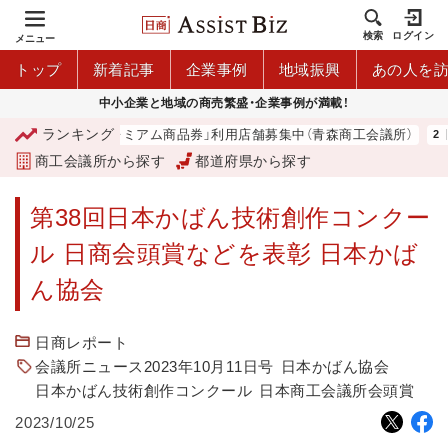
検索
ログイン
メニュー
トップ
新着記事
企業事例
地域振興
あの人を
中小企業と地域の商売繁盛・企業事例が満載！
ランキング
「青森市プレミアム商品券」利用店舗募集中（青森商工会議所）
商工会議所から探す
都道府県から探す
第38回日本かばん技術創作コンクー
ル 日商会頭賞などを表彰 日本かば
ん協会
日商レポート
会議所ニュース2023年10月11日号
日本かばん協会
日本かばん技術創作コンクール
日本商工会議所会頭賞
2023/10/25