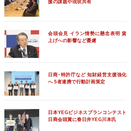
援の課題や現状共有
会頭会見 イラン情勢に懸念表明 賃
上げへの影響など憂慮
日商・特許庁など 知財経営支援強化
へ 5者連携で行動計画策定
日本YEGビジネスプランコンテスト
日商会頭賞に春日井YEG川本氏