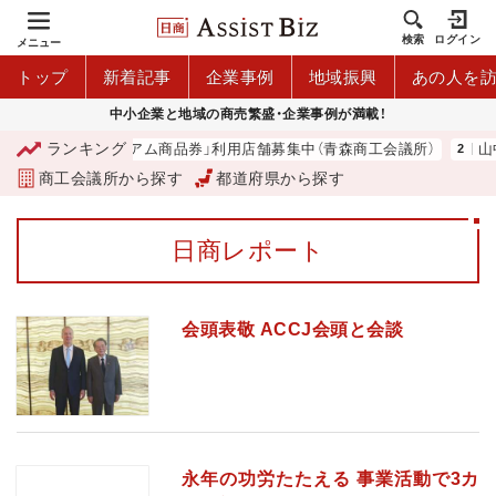
検索
ログイン
メニュー
トップ
新着記事
企業事例
地域振興
あの人を
中小企業と地域の商売繁盛・企業事例が満載！
ランキング
「青森市プレミアム商品券」利用店舗募集中（青森商工会議所）
山中
商工会議所から探す
都道府県から探す
日商レポート
会頭表敬 ACCJ会頭と会談
永年の功労たたえる 事業活動で3カ