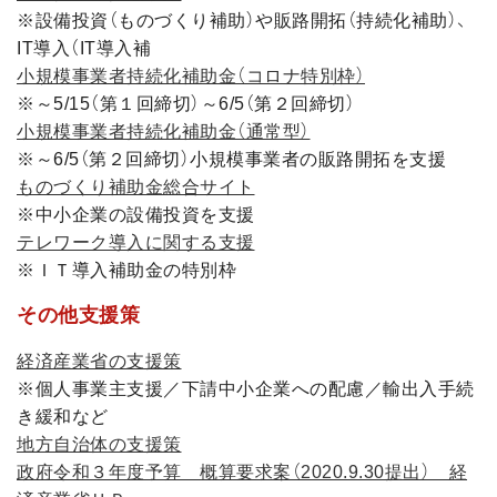
※設備投資（ものづくり補助）や販路開拓（持続化補助）、
IT導入（IT導入補
小規模事業者持続化補助金（コロナ特別枠）
※～5/15（第１回締切）～6/5（第２回締切）
小規模事業者持続化補助金（通常型）
※～6/5（第２回締切）小規模事業者の販路開拓を支援
ものづくり補助金総合サイト
※中小企業の設備投資を支援
テレワーク導入に関する支援
※ＩＴ導入補助金の特別枠
その他支援策
経済産業省の支援策
※個人事業主支援／下請中小企業への配慮／輸出入手続
き緩和など
地方自治体の支援策
政府令和３年度予算 概算要求案（2020.9.30提出） 経