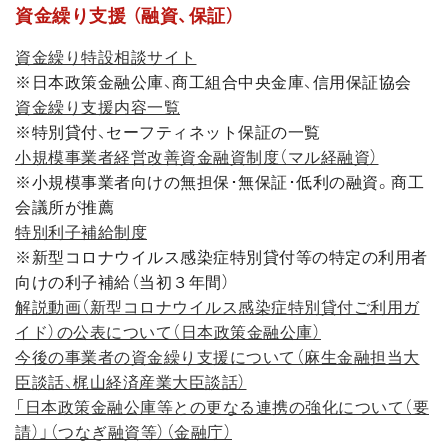
資金繰り支援 （融資、保証）
資金繰り特設相談サイト
※日本政策金融公庫、商工組合中央金庫、信用保証協会
資金繰り支援内容一覧
※特別貸付、セーフティネット保証の一覧
小規模事業者経営改善資金融資制度（マル経融資）
※小規模事業者向けの無担保･無保証･低利の融資。商工
会議所が推薦
特別利子補給制度
※新型コロナウイルス感染症特別貸付等の特定の利用者
向けの利子補給（当初３年間）
解説動画（新型コロナウイルス感染症特別貸付ご利用ガ
イド）の公表について（日本政策金融公庫）
今後の事業者の資金繰り支援について（麻生金融担当大
臣談話、梶山経済産業大臣談話）
「日本政策金融公庫等との更なる連携の強化について（要
請）」（つなぎ融資等）（金融庁）