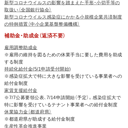
新型コロナウイルスの影響を踏まえた手形・小切手等の
取扱い（全国銀行協会）
新型コロナウイルス感染症にかかる小規模企業共済制度
の特例措置（中小企業基盤整備機構）
補助金・助成金（返済不要）
雇用調整助成金
※雇用の維持を図るための休業手当に要した費用を助成
する制度
持続化給付金(5/1申請受付開始)
※感染症拡大で特に大きな影響を受けている事業者への
給付金制度
家賃支援給付金
※7/7公募要領公表、7/14申請開始（予定）。感染症拡大で
特に影響を受けているテナント事業者への給付金制度
休業協力金（都道府県）
※都道府県が助成する給付金制度
生産性革命推進事業