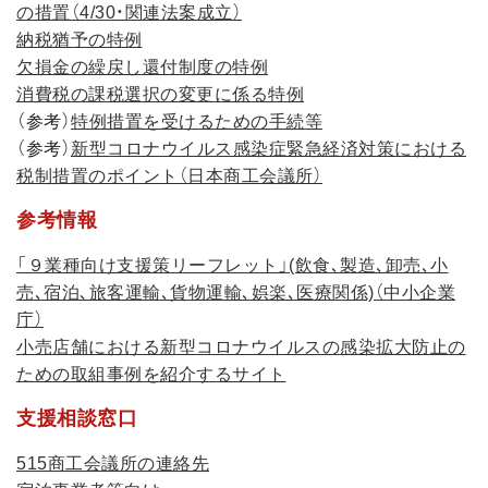
の措置（4/30・関連法案成立）
納税猶予の特例
欠損金の繰戻し還付制度の特例
消費税の課税選択の変更に係る特例
（参考）
特例措置を受けるための手続等
（参考）
新型コロナウイルス感染症緊急経済対策における
税制措置のポイント（日本商工会議所）
参考情報
「９業種向け支援策リーフレット」(飲食､製造､卸売､小
売､宿泊､旅客運輸､貨物運輸､娯楽､医療関係)（中小企業
庁）
小売店舗における新型コロナウイルスの感染拡大防止の
ための取組事例を紹介するサイト
支援相談窓口
515商工会議所の連絡先