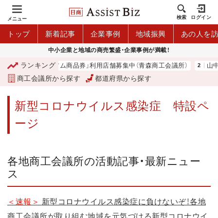
検索
ログイン
メニュー
トップ
新着記事
企業事例
地域振興
あの人を
中小企業と地域の商売繁盛・企業事例が満載！
ランキング
「青森市プレミアム商品券」利用店舗募集中（青森商工会議所）
山中伸
商工会議所から探す
都道府県から探す
新型コロナウイルス感染症 特設ペ
ージ
各地商工会議所の活動記事・最新ニュー
ス
＜速報＞
新型コロナウイルス感染症に負けないぞ！各地
商工会議所が取り組む地域を元気づける新型コロナウイ