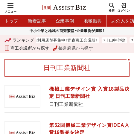
検索
ログイン
メニュー
トップ
新着記事
企業事例
地域振興
あの人を
中小企業と地域の商売繁盛・企業事例が満載！
ランキング
市プレミアム商品券」利用店舗募集中（青森商工会議所）
山中伸弥
商工会議所から探す
都道府県から探す
日刊工業新聞社
機械工業デザイン賞 入賞18製品決
定 日刊工業新聞社
日刊工業新聞社
第52回機械工業デザイン賞IDEA入
賞19製品を決定