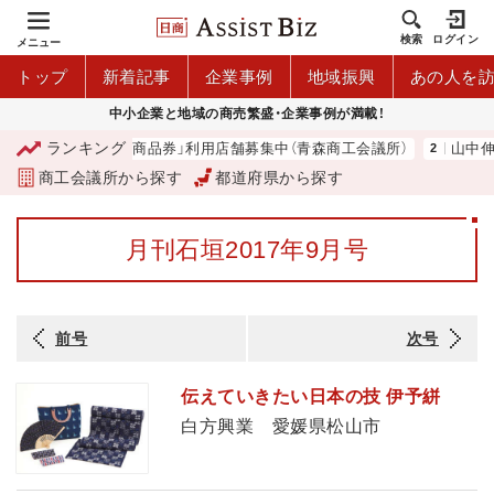
検索
ログイン
メニュー
トップ
新着記事
企業事例
地域振興
あの人を
中小企業と地域の商売繁盛・企業事例が満載！
ランキング
「青森市プレミアム商品券」利用店舗募集中（青森商工会議所）
山中伸
商工会議所から探す
都道府県から探す
月刊石垣2017年9月号
前号
次号
伝えていきたい日本の技 伊予絣
白方興業 愛媛県松山市