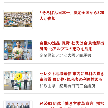
「そろばん日本一」 決定全国から320
人が参加
自慢の逸品 長野 杜氏は全員他県出
身者 北アルプスの恵みを活用
金蘭黒部／北安大國／白馬錦
セレクト地域短信 市内に無料の置き
傘設置 買い物・観光客の利便性図る
和歌山県 紀州有田商工会議所
経済61団体 「働き方改革宣言」採択