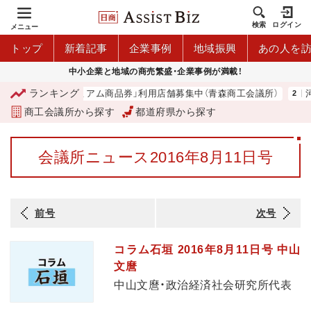
検索
ログイン
メニュー
トップ
新着記事
企業事例
地域振興
あの人を
中小企業と地域の商売繁盛・企業事例が満載！
ランキング
「青森市プレミアム商品券」利用店舗募集中（青森商工会議所）
河内
商工会議所から探す
都道府県から探す
会議所ニュース2016年8月11日号
前号
次号
コラム石垣 2016年8月11日号 中山
文麿
中山文麿・政治経済社会研究所代表