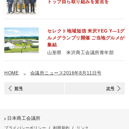
トップ自ら取り組みを宣言を
セレクト地域短信 米沢YEG Y―1グ
ルメグランプリ開催 ご当地グルメが
集結
山形県 米沢商工会議所青年部
HOME
会議所ニュース2016年8月11日号
前号
次号
日本商工会議所
プライバシーポリシー
/
利用規約
/
リンク