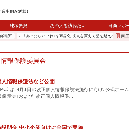
企業事例が満載！
地域振興
あの人を訪ねたい
日商レポ
商
所）
「あったらいいね」を商品化 視点を変えて壁を越える女性経営者 
人情報保護委員会
ぶ個人情報保護法など公開
PC）は、4月1日の改正個人情報保護法施行に向け、公式ホー
保護法」および「改正個人情報保...
護法説明会 中小企業向けに全国で実施