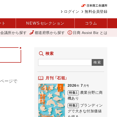
ログイン
無料会員登録
ート
NEWS
セレクション
コラム
工会議所から探す
都道府県から探す
日商 Assist Biz とは
西谷
変革と価値共創による日本経済の再出発 小林会頭 所信全文
検索
検索
月刊 「石垣」
ムページで
2026
7
年
月号
農業分野に商
特集1
機あり
ブランディン
特集2
グで大きな付加価値
を得る