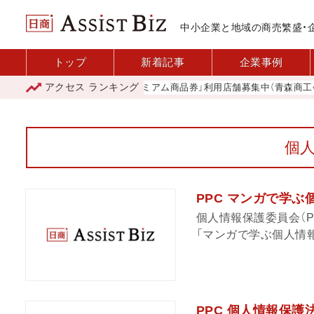
中小企業と地域の商売繁盛・
トップ
新着記事
企業事例
アクセス
ランキング
「青森市プレミアム商品券」利用店舗募集中（青森商工会議
個
PPC マンガで学
個人情報保護委員会（P
「マンガで学ぶ個人情報
PPC 個人情報保