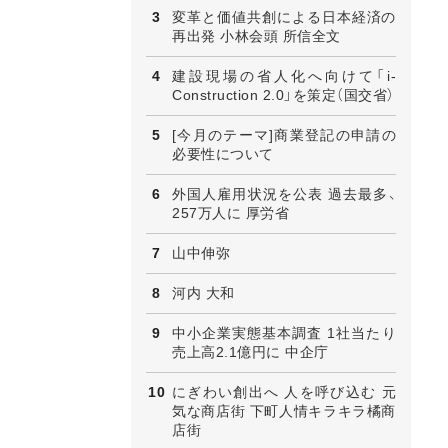
変革と価値共創による日本経済の
再出発 小林会頭 所信全文
建設現場の省人化へ向けて「i-
Construction 2.0」を策定（国交省）
[今月のテーマ]商業登記の申請の
必要性について
外国人雇用状況を公表 過去最多、
257万人に 厚労省
山中伸弥
河内 大和
中小企業実態基本調査 1社当たり
売上高2.1億円に 中企庁
にぎわい創出へ 人を呼び込む 元
気な商店街 下町人情キラキラ橘商
店街