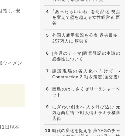
目指し、安
「あったらいいね」を商品化 視点
を変えて壁を越える女性経営者 西
谷
外国人雇用状況を公表 過去最多、
257万人に 厚労省
[今月のテーマ]商業登記の申請の
必要性について
都ウィメン
建設現場の省人化へ向けて「i-
Construction 2.0」を策定（国交省）
因島のはっさくゼリー&シャーベ
ット
にぎわい創出へ 人を呼び込む 元
気な商店街 下町人情キラキラ橘商
店街
月1日現在
時代の変化を捉える 燕YEGのチャ