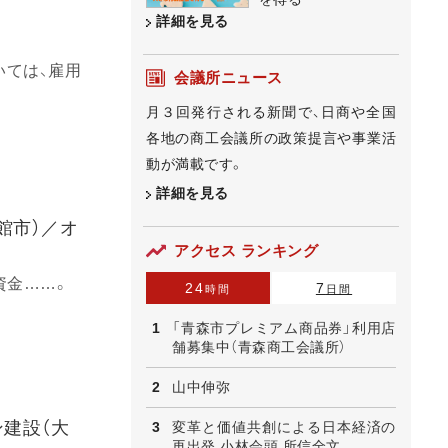
詳細を見る
ては、雇用
会議所ニュース
月３回発行される新聞で、日商や全国
各地の商工会議所の政策提言や事業活
動が満載です。
詳細を見る
館市）／オ
アクセス ランキング
資金……。
24
7
時間
日間
「青森市プレミアム商品券」利用店
舗募集中（青森商工会議所）
山中伸弥
建設（大
変革と価値共創による日本経済の
再出発 小林会頭 所信全文