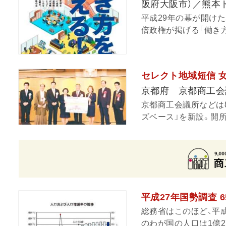
阪府大阪市）／熊本
平成29年の幕が開け
倍政権が掲げる「働き方
セレクト地域短信 
京都府 京都商工会
京都商工会議所などは
ズベース」を新設。開所
平成27年国勢調査 6
総務省はこのほど、平成
のわが国の人口は1億27