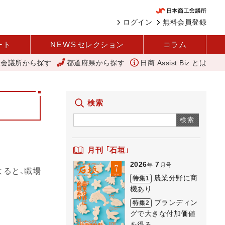
ログイン
無料会員登録
ート
NEWS
セレクション
コラム
工会議所から探す
都道府県から探す
日商 Assist Biz とは
信全文
「あったらいいね」を商品化 視点を変えて壁を越える女性経営
検索
検索
月刊 「石垣」
2026
7
年
月号
ると、職場
農業分野に商
特集1
機あり
ブランディン
特集2
グで大きな付加価値
を得る