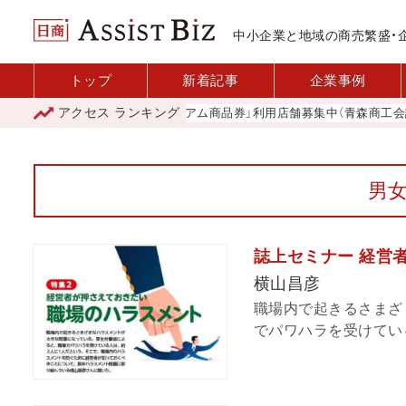
中小企業と地域の商売繁盛・
トップ
新着記事
企業事例
アクセス
ランキング
「青森市プレミアム商品券」利用店舗募集中（青森商工会議所）
男
誌上セミナー 経営
横山昌彦
職場内で起きるさまざ
でパワハラを受けている