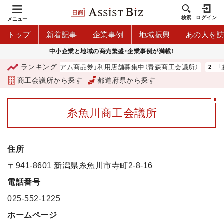
検索
ログイン
メニュー
トップ
新着記事
企業事例
地域振興
あの人を
中小企業と地域の商売繁盛・企業事例が満載！
ランキング
「青森市プレミアム商品券」利用店舗募集中（青森商工会議所）
「あ
商工会議所から探す
都道府県から探す
糸魚川商工会議所
住所
〒941-8601 新潟県糸魚川市寺町2-8-16
電話番号
025-552-1225
ホームページ