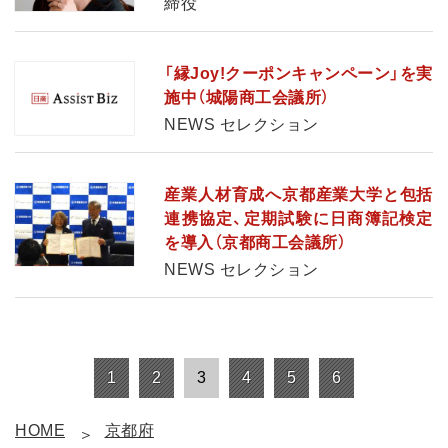
締役
「縁Joy!クーポンキャンペーン」を実
施中（城陽商工会議所）
NEWS セレクション
産業人材育成へ京都産業大学と包括
連携協定、定期試験に日商簿記検定
を導入（京都商工会議所）
NEWS セレクション
1
2
3
4
5
6
HOME
京都府