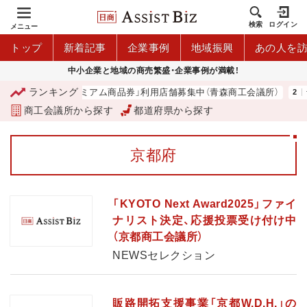
検索
ログイン
メニュー
トップ
新着記事
企業事例
地域振興
あの人を
中小企業と地域の商売繁盛・企業事例が満載！
ランキング
「青森市プレミアム商品券」利用店舗募集中（青森商工会議所）
台
商工会議所から探す
都道府県から探す
京都府
「KYOTO Next Award2025」ファイ
ナリスト決定、応援投票受け付け中
（京都商工会議所）
NEWSセレクション
販路開拓支援事業「京都W.D.H.」の