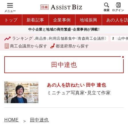
検索
ログイン
メニュー
トップ
新着記事
企業事例
地域振興
あの人を
中小企業と地域の商売繁盛・企業事例が満載！
ランキング
「青森市プレミアム商品券」利用店舗募集中（青森商工会議所）
山中伸
商工会議所から探す
都道府県から探す
田中達也
あの人を訪ねたい 田中 達也
ミニチュア写真家・見立て作家
HOME
田中達也