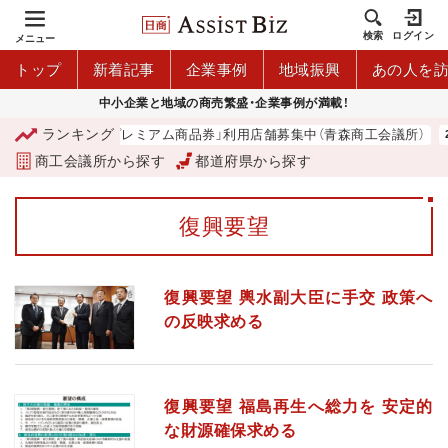
検索
ログイン
メニュー
トップ
新着記事
企業事例
地域振興
あの人を
中小企業と地域の商売繁盛・企業事例が満載！
ランキング
「青森市プレミアム商品券」利用店舗募集中（青森商工会議所）
商工会議所から探す
都道府県から探す
復興要望
復興要望 輿水副大臣に手交 政策へ
の反映求める
復興要望 福島再生へ総力を 安定的
な財源確保求める