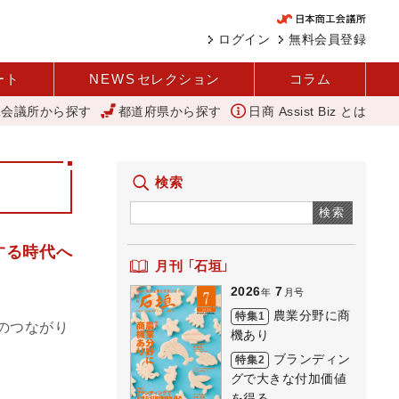
ログイン
無料会員登録
ート
NEWS
セレクション
コラム
工会議所から探す
都道府県から探す
日商 Assist Biz とは
大会」を開催（玉名商工会議所）
「あったらいいね」を商品化 視点を変え
検索
検索
する時代へ
月刊 「石垣」
2026
7
年
月号
農業分野に商
特集1
のつながり
機あり
ブランディン
特集2
グで大きな付加価値
を得る