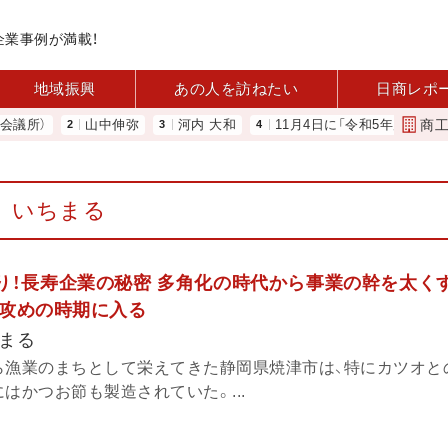
企業事例が満載！
地域振興
あの人を訪ねたい
日商レポ
商
所）
山中伸弥
河内 大和
11月4日に「令和5年度 玉名花火
いちまる
あり！長寿企業の秘密 多角化の時代から事業の幹を太く
攻めの時期に入る
まる
ら漁業のまちとして栄えてきた静岡県焼津市は、特にカツオと
はかつお節も製造されていた。...