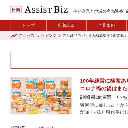
中小企業と地域の商売繁盛・
トップ
新着記事
企業事例
アクセス
ランキング
「青森市プレミアム商品券」利用店舗募集中（青森商工会議
100年経営に極意
コロナ禍の後はまた
静岡県焼津市 いち
駿河湾に面し、古くか
が強く、江戸時代半ばに