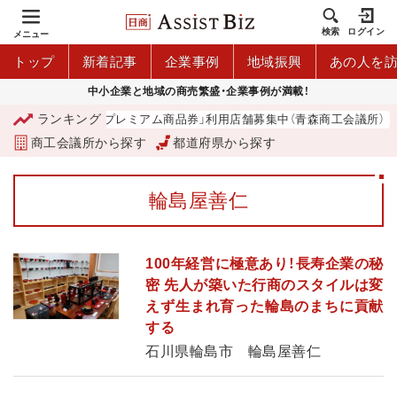
検索
ログイン
メニュー
トップ
新着記事
企業事例
地域振興
あの人を
中小企業と地域の商売繁盛・企業事例が満載！
ランキング
「青森市プレミアム商品券」利用店舗募集中（青森商工会議所）
商工会議所から探す
都道府県から探す
輪島屋善仁
100年経営に極意あり！長寿企業の秘
密 先人が築いた行商のスタイルは変
えず生まれ育った輪島のまちに貢献
する
石川県輪島市 輪島屋善仁