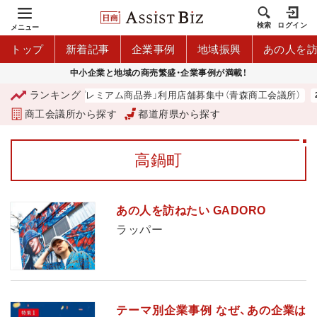
検索
ログイン
メニュー
トップ
新着記事
企業事例
地域振興
あの人を
中小企業と地域の商売繁盛・企業事例が満載！
ランキング
「青森市プレミアム商品券」利用店舗募集中（青森商工会議所）
商工会議所から探す
都道府県から探す
高鍋町
あの人を訪ねたい GADORO
ラッパー
テーマ別企業事例 なぜ、あの企業は