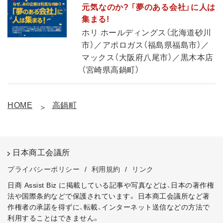
元気なのか? 「夢のある会社」に人は
集まる!
ホリ ホールディングス（北海道砂川
市）／アポロガス（福島県福島市）／
マックス（大阪府八尾市）／黒木本店
（宮崎県高鍋町）
HOME
高鍋町
日本商工会議所
プライバシーポリシー
/
利用規約
/
リンク
日商 Assist Biz に掲載している記事や写真などは、日本の著作権
法や国際条約などで保護されています。
日本商工会議所など著
作権者の承諾を得ずに、転載、インターネット送信などの方法で
利用することはできません。