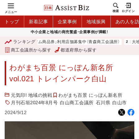
検索
ログイン
メニュー
トップ
新着記事
企業事例
地域振興
あの人を
中小企業と地域の商売繁盛・企業事例が満載！
ランキング
「青森市プレミアム商品券」利用店舗募集中（青森商工会議所）
大地は大
商工会議所から探す
都道府県から探す
わがまち百景 にっぽん新名所
vol.021 トレインパーク白山
元気印! 地域の挑戦
わがまち百景 にっぽん新名所
月刊石垣2024年8月号
白山商工会議所
石川県
白山市
2024/9/12