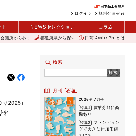
ログイン
無料会員登録
ート
NEWS
セレクション
コラム
工会議所から探す
都道府県から探す
日商 Assist Biz とは
いね」を商品化 視点を変えて壁を越える女性経営者 西谷
バスセンタ
検索
検索
月刊 「石垣」
2026
7
年
月号
2025」
農業分野に商
特集1
店料
機あり
ブランディン
特集2
グで大きな付加価値
を得る