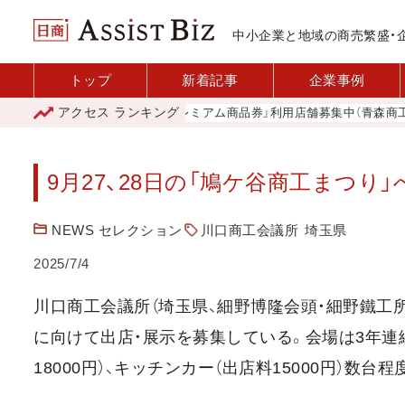
中小企業と地域の商売繁盛・
トップ
新着記事
企業事例
アクセス
ランキング
「青森市プレミアム商品券」利用店舗募集中（青森商工会議
9月27、28日の「鳩ケ谷商工まつり
NEWS セレクション
川口商工会議所
埼玉県
2025/7/4
川口商工会議所（埼玉県、細野博隆会頭・細野鐵工所）
に向けて出店・展示を募集している。会場は3年連
18000円）、キッチンカー（出店料15000円）数