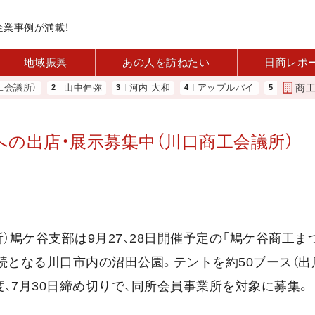
企業事例が満載！
地域振興
あの人を訪ねたい
日商レポ
商
所）
山中伸弥
河内 大和
アップルパイ
「あったらい
」への出店・展示募集中（川口商工会議所）
鳩ケ谷支部は9月27、28日開催予定の「鳩ケ谷商工まつり
続となる川口市内の沼田公園。テントを約50ブース（出
台程度、7月30日締め切りで、同所会員事業所を対象に募集。