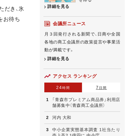
詳細を見る
ただき、氷
をお待ち
会議所ニュース
月３回発行される新聞で、日商や全国
各地の商工会議所の政策提言や事業活
動が満載です。
詳細を見る
アクセス ランキング
24
7
時間
日間
「青森市プレミアム商品券」利用店
舗募集中（青森商工会議所）
河内 大和
中小企業実態基本調査 1社当たり
売上高2.1億円に 中企庁