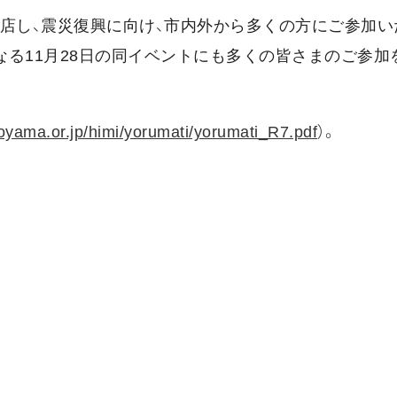
出店し、震災復興に向け、市内外から多くの方にご参加い
る11月28日の同イベントにも多くの皆さまのご参加
toyama.or.jp/himi/yorumati/yorumati_R7.pdf
）。