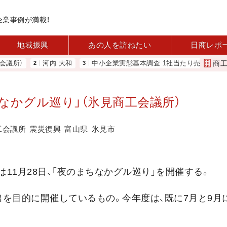
企業事例が満載！
地域振興
あの人を訪ねたい
日商レポ
商
所）
河内 大和
中小企業実態基本調査 1社当たり売上高2.1億円
ちなかグル巡り」（氷見商工会議所）
工会議所
震災復興
富山県
氷見市
は11月28日、「夜のまちなかグル巡り」を開催する。
を目的に開催しているもの。今年度は、既に7月と9月