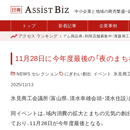
中小企業と地域の商売繁盛・
トップ
新着記事
企業事例
アクセス
ランキング
「青森市プレミアム商品券」利用店舗募集中（青森商工会議
11月28日に今年度最後の「夜のま
NEWS セレクション
にぎわい創出
イベント
氷見商
2025/11/13
氷見商工会議所（富山県、清水幸雄会頭・清水住設）
同イベントは、域内消費の拡大とまちの元気の創出
ており、11月28日が今年度最後となる。