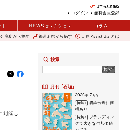
ログイン
無料会員登録
ート
NEWS
セレクション
コラム
工会議所から探す
都道府県から探す
日商 Assist Biz とは
に 中企庁
「あったらいいね」を商品化 視点を変えて壁を越える女性経
検索
検索
月刊 「石垣」
2026
7
年
月号
農業分野に商
特集1
機あり
に開催し
ブランディン
特集2
グで大きな付加価値
を得る