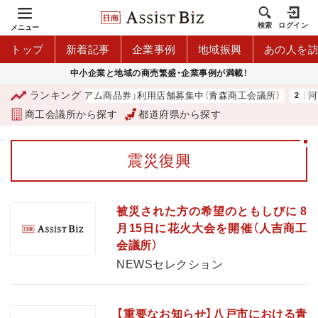
検索
ログイン
メニュー
トップ
新着記事
企業事例
地域振興
あの人を
中小企業と地域の商売繁盛・企業事例が満載！
ランキング
「青森市プレミアム商品券」利用店舗募集中（青森商工会議所）
河
商工会議所から探す
都道府県から探す
震災復興
被災された方の希望のともしびに 8
月15日に花火大会を開催（人吉商工
会議所）
NEWSセレクション
【重要なお知らせ】八戸市における青