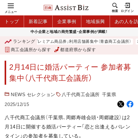
検索
ログイン
メニュー
トップ
新着記事
企業事例
地域振興
あの人を
中小企業と地域の商売繁盛・企業事例が満載！
ランキング
「青森市プレミアム商品券」利用店舗募集中（青森商工会議所）
商工会議所から探す
都道府県から探す
2月14日に婚活パーティー 参加者募
集中（八千代商工会議所）
NEWS セレクション
八千代商工会議所
千葉県
2025/12/15
八千代商工会議所（千葉県、周郷寿雄会頭・周郷建設）は2
月14日に開催する婚活パーティー「恋と出逢えるバレン
タイン」の参加者を募集している。