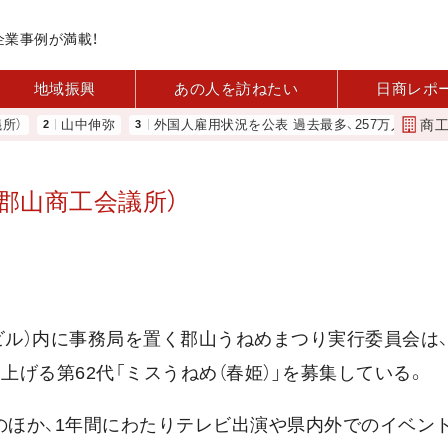
企業事例が満載！
地域振興
あの人を訪ねたい
日商レポ
商
山中伸弥
外国人雇用状況を公表 過去最多、257万人に 厚労省
（郡山商工会議所）
ビル）内に事務局を置く郡山うねめまつり実行委員会は、
上げる第62代「ミスうねめ（春姫）」を募集している。
のほか、1年間にわたりテレビ出演や県内外でのイベン