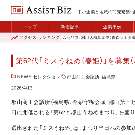
中小企業と地域の商売繁盛・
トップ
新着記事
企業事例
アクセス
ランキング
「青森市プレミアム商品券」利用店舗募集中（青森商工会議所）
第62代「ミスうねめ（春姫）」を募集
NEWS セレクション
郡山商工会議所
福島県
2026/4/13
郡山商工会議所（福島県、今泉守顕会頭・郡山第一
日に開催される「第62回郡山うねめまつり」を盛り
選出された「ミスうねめ」は、まつり当日への参加