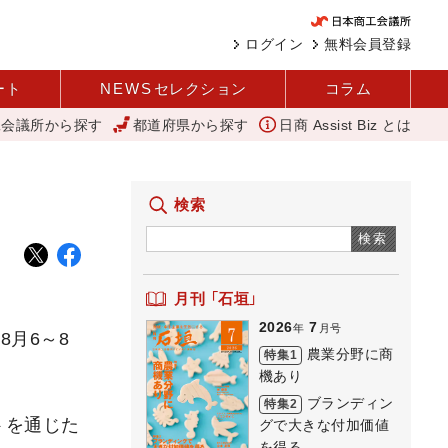
ログイン
無料会員登録
ート
NEWS
セレクション
コラム
工会議所から探す
都道府県から探す
日商 Assist Biz とは
にぎわい創出へ 人を呼び込む 元気な商店街 下町人情キラキラ橘商店
検索
検索
月刊 「石垣」
2026
7
年
月号
8月6～8
農業分野に商
特集1
機あり
ブランディン
特集2
トを通じた
グで大きな付加価値
を得る