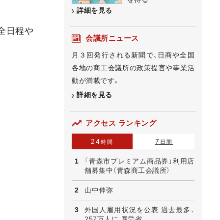
詳細を見る
全日程や
会議所ニュース
月３回発行される新聞で、日商や全国
各地の商工会議所の政策提言や事業活
動が満載です。
詳細を見る
アクセス ランキング
24
7
時間
日間
「青森市プレミアム商品券」利用店
舗募集中（青森商工会議所）
山中伸弥
外国人雇用状況を公表 過去最多、
257万人に 厚労省