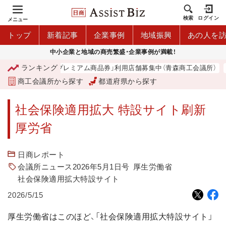
検索
ログイン
メニュー
トップ
新着記事
企業事例
地域振興
あの人を
中小企業と地域の商売繁盛・企業事例が満載！
ランキング
「青森市プレミアム商品券」利用店舗募集中（青森商工会議所）
商工会議所から探す
都道府県から探す
社会保険適用拡大 特設サイト刷新
厚労省
日商レポート
会議所ニュース2026年5月1日号
厚生労働省
社会保険適用拡大特設サイト
2026/5/15
厚生労働省はこのほど、「社会保険適用拡大特設サイト」