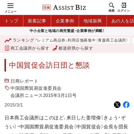
検索
ログイン
メニュー
トップ
新着記事
企業事例
地域振興
あの人を
中小企業と地域の商売繁盛・企業事例が満載！
ランキング
「青森市プレミアム商品券」利用店舗募集中（青森商工会議所）
商工会議所から探す
都道府県から探す
中国貿促会訪日団と懇談
日商レポート
中国国際貿易促進委員会
会議所ニュース2015年3月1日号
2015/3/1
日本商工会議所はこのほど、来日した姜増偉（きょう・ぞ
うい）・中国国際貿易促進委員会（中国貿促会）会長を団長