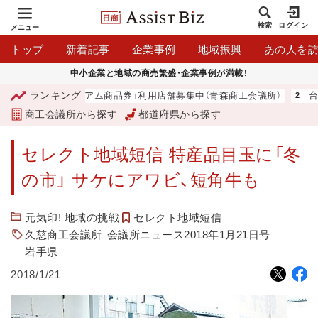
検索
ログイン
メニュー
トップ
新着記事
企業事例
地域振興
あの人を
中小企業と地域の商売繁盛・企業事例が満載！
ランキング
「青森市プレミアム商品券」利用店舗募集中（青森商工会議所）
台湾
商工会議所から探す
都道府県から探す
セレクト地域短信 特産品目玉に「冬
の市」 サケにアワビ、短角牛も
元気印! 地域の挑戦
セレクト地域短信
久慈商工会議所
会議所ニュース2018年1月21日号
岩手県
2018/1/21