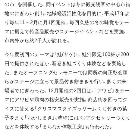
の市」を開催した。同イベントは冬の観光誘客や中心市街
地のにぎわい創出、地域経済活性化を目的に、平成17年よ
り毎年11～2月に月1回開催。毎回久慈の冬の味覚をテー
マに据えて特産品販売やステージイベントなどを実施、
市内外から約2千人が訪れる。
今年度初回のテーマは「鮭(サケ)」。鮭汁限定100杯が200
円で提供されたほか、新巻き鮭づくり体験などを実施し
た。またオープニングセレモニーでは同所の向正彰会頭
らがステージに立って景品付き餅まきを行い、多くの来
場者でにぎわった。12月開催の2回目は、「アワビ」をテー
マにアワビや鶏肉の格安販売を実施。商店街を回ってク
イズに答える「クリスマスクイズラリー」、くじ付きの菓
子をまく「おかしまき」、琥珀(こはく)アクセサリーづくり
などを体験する「まちなか体験工房」も行われた。