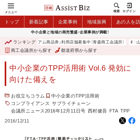
検索
ログイン
メニュー
トップ
新着記事
企業事例
地域振興
あの人を
中小企業と地域の商売繁盛・企業事例が満載！
ランキング
「青森市プレミアム商品券」利用店舗募集中（青森商工会議所）
山中
商工会議所から探す
都道府県から探す
中小企業のTPP活用術 Vol.6 発効に
向けた備えを
お役立ちコラム
中小企業のTPP活用術
コンプライアンス
サプライチェーン
会議所ニュース2016年12月11日号
西村健吾
FTA
TPP
2016/12/11