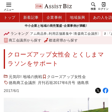
検索
ログイン
メニュー
トップ
新着記事
企業事例
地域振興
あの人を
中小企業と地域の商売繁盛・企業事例が満載！
ランキング
「青森市プレミアム商品券」利用店舗募集中（青森商工会議所）
「あ
商工会議所から探す
都道府県から探す
クローズアップ女性会 とくしまマ
ラソンをサポート
元気印! 地域の挑戦
クローズアップ女性会
徳島商工会議所
月刊石垣2017年6月号
徳島県
2017/6/1