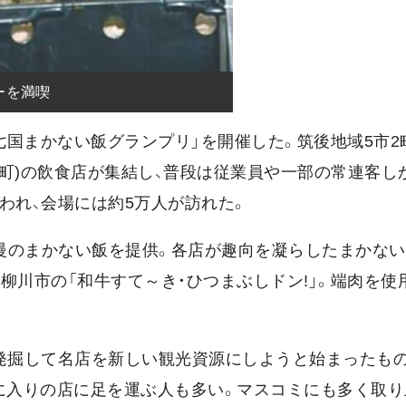
ーを満喫
後七国まかない飯グランプリ」を開催した。筑後地域5市2
川町)の飲食店が集結し、普段は従業員や一部の常連客し
われ、会場には約5万人が訪れた。
自慢のまかない飯を提供。各店が趣向を凝らしたまかな
柳川市の「和牛すて～き・ひつまぶしドン!」。端肉を使
を発掘して名店を新しい観光資源にしようと始まったも
気に入りの店に足を運ぶ人も多い。マスコミにも多く取り