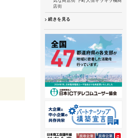
気な商店街 下町人情キラキラ橘商
店街
続きを見る