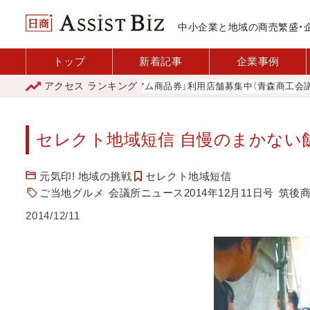
中小企業と地域の商売繁盛・
トップ
新着記事
企業事例
アクセス
ランキング
「青森市プレミアム商品券」利用店舗募集中（青森商工会議所）
セレクト地域短信 自慢のまかない飯
元気印! 地域の挑戦
セレクト地域短信
ご当地グルメ
会議所ニュース2014年12月11日号
筑後
2014/12/11