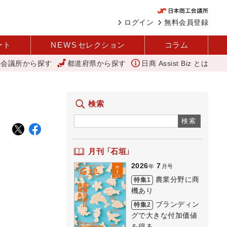
ログイン
無料会員登録
ート
NEWS
セレクション
コラム
工会議所から探す
都道府県から探す
日商 Assist Biz とは
査 1社当たり売上高2.1億円に 中企庁
「あったらいいね」を商品化
検索
検索
月刊 「石垣」
2026
7
年
月号
農業分野に商
特集1
機あり
ブランディン
特集2
グで大きな付加価値
を得る