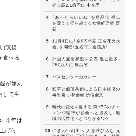
売上高2.1億円に 中企庁
「あったらいいね」を商品化 視点
を変えて壁を越える女性経営者 西
谷
11月4日に「令和5年度 玉名花火大
会」を開催（玉名商工会議所）
町(筑後
か食べる
外国人雇用状況を公表 過去最多、
257万人に 厚労省
バスセンターのカレー
い飯が並ん
変革と価値共創による日本経済の
用して生
再出発 小林会頭 所信全文
時代の変化を捉える 燕YEGのチャ
レンジ精神が親会へと波及し、地
域の活性化へとつながるワケ
の。昨年は
上げら
にぎわい創出へ 人を呼び込む 元