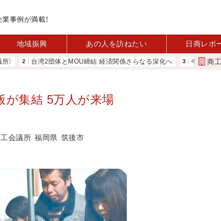
企業事例が満載！
地域振興
あの人を訪ねたい
日商レポ
商
台湾2団体とMOU締結 経済関係さらなる深化へ
中小企業実態基本調
が集結 5万人が来場
商工会議所
福岡県
筑後市