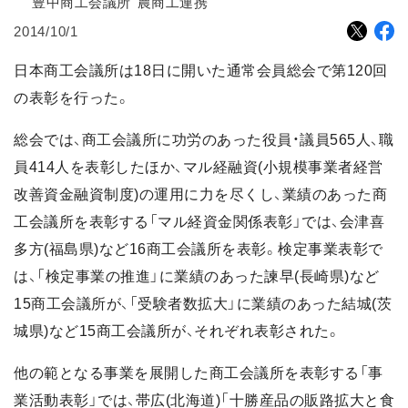
豊中商工会議所
農商工連携
2014/10/1
日本商工会議所は18日に開いた通常会員総会で第120回
の表彰を行った。
総会では、商工会議所に功労のあった役員・議員565人、職
員414人を表彰したほか、マル経融資(小規模事業者経営
改善資金融資制度)の運用に力を尽くし、業績のあった商
工会議所を表彰する「マル経資金関係表彰」では、会津喜
多方(福島県)など16商工会議所を表彰。検定事業表彰で
は、「検定事業の推進」に業績のあった諫早(長崎県)など
15商工会議所が、「受験者数拡大」に業績のあった結城(茨
城県)など15商工会議所が、それぞれ表彰された。
他の範となる事業を展開した商工会議所を表彰する「事
業活動表彰」では、帯広(北海道)「十勝産品の販路拡大と食