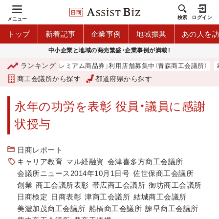
検索
ログイン
メニュー
トップ
新着記事
企業事例
地域振興
あの人を
中小企業と地域の商売繁盛・企業事例が満載！
ランキング
「青森市プレミアム商品券」利用店舗募集中（青森商工会議所）
商工会議所から探す
都道府県から探す
永年の功労を表彰 役員・議員に感謝
状授与
日商レポート
キャリア教育
マル経融資
会津喜多方商工会議所
会議所ニュース2014年10月1日号
佐世保商工会議所
創業
商工会議所表彰
帯広商工会議所
御坊商工会議所
日商検定
日商表彰
津商工会議所
結城商工会議所
美濃加茂商工会議所
船橋商工会議所
諫早商工会議所