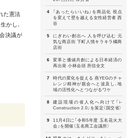
「あったらいいね」を商品化 視点
れた憲法
を変えて壁を越える女性経営者 西
谷
生かし、
大会決議が
にぎわい創出へ 人を呼び込む 元
気な商店街 下町人情キラキラ橘商
店街
変革と価値共創による日本経済の
再出発 小林会頭 所信全文
時代の変化を捉える 燕YEGのチャ
レンジ精神が親会へと波及し、地
域の活性化へとつながるワケ
建設現場の省人化へ向けて「i-
Construction 2.0」を策定（国交省）
11月4日に「令和5年度 玉名花火大
会」を開催（玉名商工会議所）