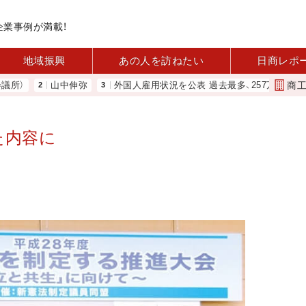
企業事例が満載！
地域振興
あの人を訪ねたい
日商レポ
商
）
山中伸弥
外国人雇用状況を公表 過去最多、257万人に 厚労省
た内容に