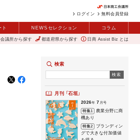
ログイン
無料会員登録
ート
NEWS
セレクション
コラム
工会議所から探す
都道府県から探す
日商 Assist Biz とは
「あったらいいね」を商品化 視点を変えて壁を越える女性経営者 西
検索
検索
月刊 「石垣」
2026
7
年
月号
農業分野に商
特集1
機あり
ブランディン
特集2
グで大きな付加価値
を得る