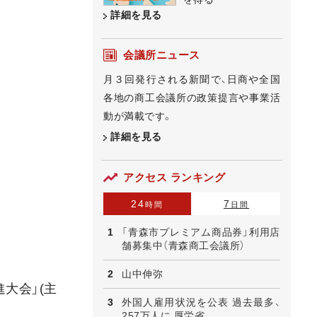
詳細を見る
会議所ニュース
月３回発行される新聞で、日商や全国
各地の商工会議所の政策提言や事業活
動が満載です。
詳細を見る
アクセス ランキング
24
7
時間
日間
「青森市プレミアム商品券」利用店
舗募集中（青森商工会議所）
山中伸弥
大会」(主
外国人雇用状況を公表 過去最多、
257万人に 厚労省