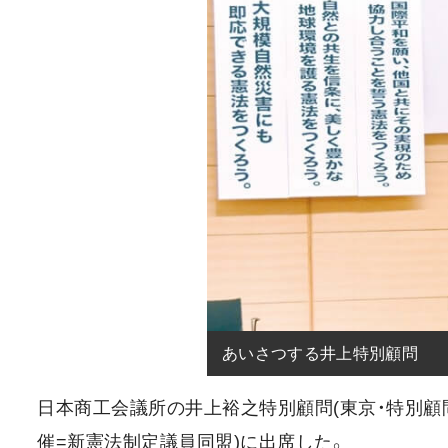
あいさつする井上特別顧問
日本商工会議所の井上裕之特別顧問(東京・特別顧問
催=新憲法制定議員同盟)に出席した。