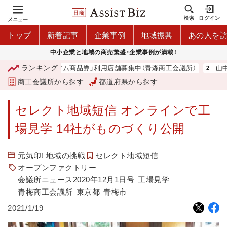
検索
ログイン
メニュー
トップ
新着記事
企業事例
地域振興
あの人を
中小企業と地域の商売繁盛・企業事例が満載！
ランキング
「青森市プレミアム商品券」利用店舗募集中（青森商工会議所）
山中伸
商工会議所から探す
都道府県から探す
セレクト地域短信 オンラインで工
場見学 14社がものづくり公開
元気印! 地域の挑戦
セレクト地域短信
オープンファクトリー
会議所ニュース2020年12月1日号
工場見学
青梅商工会議所
東京都
青梅市
2021/1/19