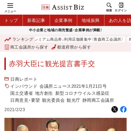
検索
ログイン
メニュー
トップ
新着記事
企業事例
地域振興
あの人を
中小企業と地域の商売繁盛・企業事例が満載！
ランキング
「青森市プレミアム商品券」利用店舗募集中（青森商工会議所）
商工会議所から探す
都道府県から探す
赤羽大臣に観光提言書手交
日商レポート
インバウンド
会議所ニュース2021年1月21日号
国土交通省
地方創生
新型コロナウイルス感染症
日商意見・要望
観光委員会
観光庁
静岡商工会議所
2021/2/23