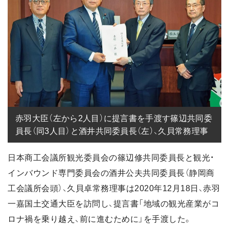
赤羽大臣（左から2人目）に提言書を手渡す篠辺共同委
員長（同3人目）と酒井共同委員長（左）、久貝常務理事
日本商工会議所観光委員会の篠辺修共同委員長と観光・
インバウンド専門委員会の酒井公夫共同委員長（静岡商
工会議所会頭）、久貝卓常務理事は2020年12月18日、赤羽
一嘉国土交通大臣を訪問し、提言書「地域の観光産業がコ
ロナ禍を乗り越え、前に進むために」を手渡した。