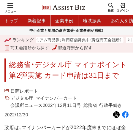
検索
ログイン
メニュー
トップ
新着記事
企業事例
地域振興
あの人を
中小企業と地域の商売繁盛・企業事例が満載！
ランキング
「青森市プレミアム商品券」利用店舗募集中（青森商工会議所）
商工会議所から探す
都道府県から探す
総務省・デジタル庁 マイナポイント
第2弾実施 カード申請は31日まで
日商レポート
デジタル庁
マイナンバーカード
会議所ニュース2022年12月11日号
総務省
行政手続き
2022/12/30
政府は、マイナンバーカードが2022年度末までにほぼ全