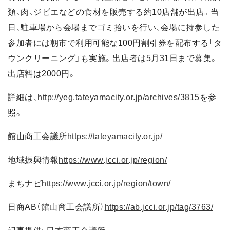
類、肉、ジビエなどの食材を販売する約10店舗が出店。当
日、駐車場から会場までゴミ拾いを行い、会場に持参した
参加者には朝市で利用可能な100円割引券を配布する「タ
ウンクリーニング」も実施。出店者は5月31日まで募集。
出店料は2000円。
詳細は、
http://yeg.tateyamacity.or.jp/archives/3815
を参
照。
館山商工会議所
https://tateyamacity.or.jp/
地域振興情報
https://www.jcci.or.jp/region/
まちナビ
https://www.jcci.or.jp/region/town/
日商AB（館山商工会議所）
https://ab.jcci.or.jp/tag/3763/