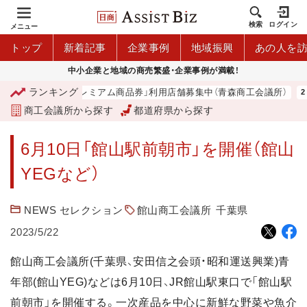
検索
ログイン
メニュー
トップ
新着記事
企業事例
地域振興
あの人を
中小企業と地域の商売繁盛・企業事例が満載！
ランキング
「青森市プレミアム商品券」利用店舗募集中（青森商工会議所）
商工会議所から探す
都道府県から探す
6月10日「館山駅前朝市」を開催（館山
YEGなど）
NEWS セレクション
館山商工会議所
千葉県
2023/5/22
館山商工会議所(千葉県、安田信之会頭・昭和運送興業)青
年部(館山YEG)などは6月10日、JR館山駅東口で「館山駅
前朝市」を開催する。一次産品を中心に新鮮な野菜や魚介