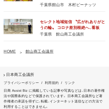
千葉県館山市 木村ピーナッツ
セレクト地域短信 〝広がれありがと
うの輪〟 コロナ差別根絶へ、看板
千葉県 館山商工会議所
HOME
館山商工会議所
日本商工会議所
プライバシーポリシー
/
利用規約
/
リンク
日商 Assist Biz に掲載している記事や写真などは、日本の著作権
法や国際条約などで保護されています。
日本商工会議所など著
作権者の承諾を得ずに、転載、インターネット送信などの方法で
利用することはできません。