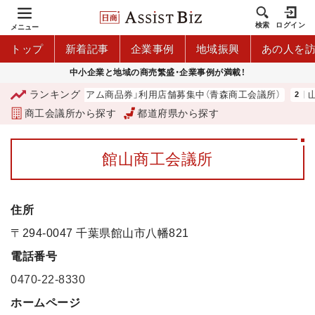
検索
ログイン
メニュー
トップ
新着記事
企業事例
地域振興
あの人を
中小企業と地域の商売繁盛・企業事例が満載！
ランキング
「青森市プレミアム商品券」利用店舗募集中（青森商工会議所）
山
商工会議所から探す
都道府県から探す
館山商工会議所
住所
〒294-0047 千葉県館山市八幡821
電話番号
0470-22-8330
ホームページ