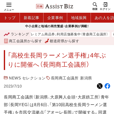
検索
ログイン
メニュー
トップ
新着記事
企業事例
地域振興
あの人を
中小企業と地域の商売繁盛・企業事例が満載！
ランキング
「青森市プレミアム商品券」利用店舗募集中（青森商工会議所）
商工会議所から探す
都道府県から探す
「高校生長岡ラーメン選手権」4年ぶ
りに開催へ（長岡商工会議所）
NEWS セレクション
長岡商工会議所
新潟県
2023/7/10
長岡商工会議所（新潟県、大原興人会頭・大原鉄工所）青年
部（長岡YEG）は8月6日、「第10回高校生長岡ラーメン選
手権」を市民交流拠点「アオーレ長岡」で開催する。同選