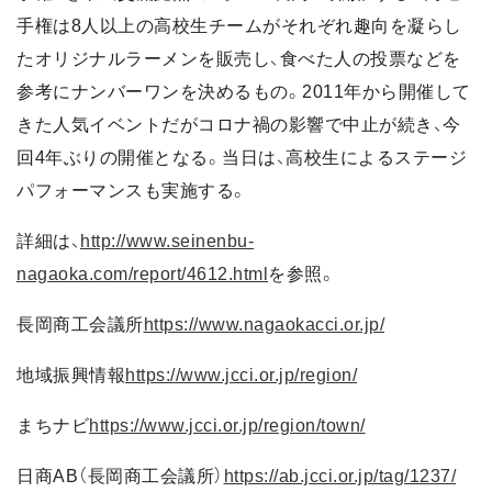
手権は8人以上の高校生チームがそれぞれ趣向を凝らし
たオリジナルラーメンを販売し、食べた人の投票などを
参考にナンバーワンを決めるもの。2011年から開催して
きた人気イベントだがコロナ禍の影響で中止が続き、今
回4年ぶりの開催となる。当日は、高校生によるステージ
パフォーマンスも実施する。
詳細は、
http://www.seinenbu-
nagaoka.com/report/4612.html
を参照。
長岡商工会議所
https://www.nagaokacci.or.jp/
地域振興情報
https://www.jcci.or.jp/region/
まちナビ
https://www.jcci.or.jp/region/town/
日商AB（長岡商工会議所）
https://ab.jcci.or.jp/tag/1237/