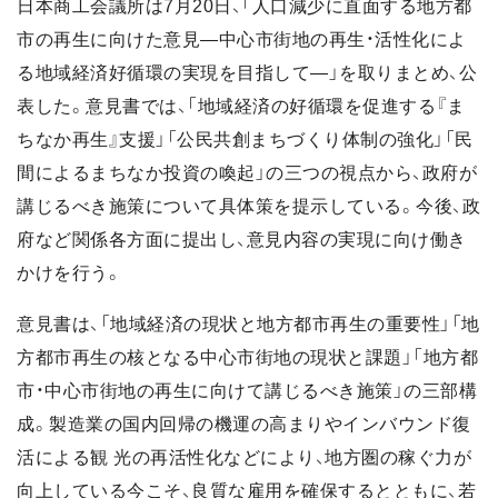
日本商工会議所は7月20日、「人口減少に直面する地方都
市の再生に向けた意見―中心市街地の再生・活性化によ
る地域経済好循環の実現を目指して―」を取りまとめ、公
表した。意見書では、「地域経済の好循環を促進する『ま
ちなか再生』支援」「公民共創まちづくり体制の強化」「民
間によるまちなか投資の喚起」の三つの視点から、政府が
講じるべき施策について具体策を提示している。今後、政
府など関係各方面に提出し、意見内容の実現に向け働き
かけを行う。
意見書は、「地域経済の現状と地方都市再生の重要性」「地
方都市再生の核となる中心市街地の現状と課題」「地方都
市・中心市街地の再生に向けて講じるべき施策」の三部構
成。製造業の国内回帰の機運の高まりやインバウンド復
活による観 光の再活性化などにより、地方圏の稼ぐ力が
向上している今こそ、良質な雇用を確保するとともに、若