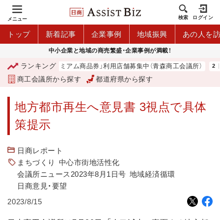
検索
ログイン
メニュー
トップ
新着記事
企業事例
地域振興
あの人を
中小企業と地域の商売繁盛・企業事例が満載！
ランキング
「青森市プレミアム商品券」利用店舗募集中（青森商工会議所）
商工会議所から探す
都道府県から探す
地方都市再生へ意見書 3視点で具体
策提示
日商レポート
まちづくり
中心市街地活性化
会議所ニュース2023年8月1日号
地域経済循環
日商意見・要望
2023/8/15