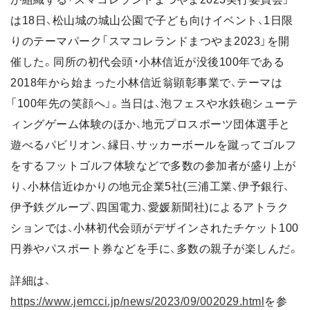
は18日、松山城の城山公園で子ども向けイベント、1日限
りのテーマパーク「スマコレランドまつやま2023」を開
催した。同所の初代会頭・小林信近が没後100年である
2018年から始まった小林信近翁顕彰事業で、テーマは
「100年先の笑顔へ」。当日は、泡フェスや水鉄砲シューテ
ィングゲーム体験のほか、地元プロスポーツ団体選手と
遊べるパビリオン、縁日、サッカーボールを蹴ってゴルフ
をするフットゴルフ体験などで多数の参加者が盛り上が
り、小林信近ゆかりの地元企業5社(三浦工業、伊予銀行、
伊予鉄グループ、四国電力、愛媛新聞社)によるアトラク
ションでは、小林初代会頭がデザインされたチケット100
円券やパスポート券などを手に、多数の親子が楽しんだ。
詳細は、
https://www.jemcci.jp/news/2023/09/002029.html
を参