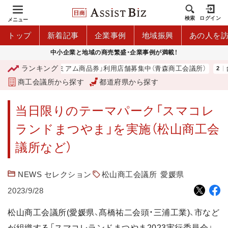
検索
ログイン
メニュー
トップ
新着記事
企業事例
地域振興
あの人を
中小企業と地域の商売繁盛・企業事例が満載！
ランキング
「青森市プレミアム商品券」利用店舗募集中（青森商工会議所）
台
商工会議所から探す
都道府県から探す
当日限りのテーマパーク「スマコレ
ランドまつやま」を実施（松山商工会
議所など）
NEWS セレクション
松山商工会議所
愛媛県
2023/9/28
松山商工会議所(愛媛県、髙橋祐二会頭・三浦工業)、市など
が組織する「スマコレランドまつやま2023実行委員会」