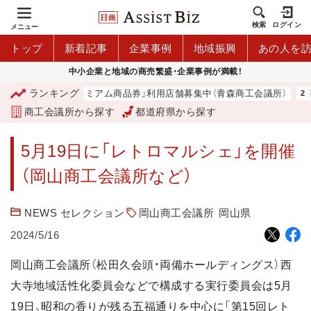
検索
ログイン
メニュー
トップ
新着記事
企業事例
地域振興
あの人を
中小企業と地域の商売繁盛・企業事例が満載！
ランキング
「青森市プレミアム商品券」利用店舗募集中（青森商工会議所）
商工会議所から探す
都道府県から探す
5月19日に「レトロマルシェ」を開催
（岡山商工会議所など）
NEWS セレクション
岡山商工会議所
岡山県
2024/5/16
岡山商工会議所（松田久会頭・両備ホールディングス）西
大寺地域活性化委員会などで構成する実行委員会は5月
19日、昭和の香りが残る五福通りを中心に「第15回レト