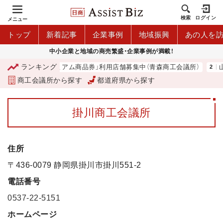
検索
ログイン
メニュー
トップ
新着記事
企業事例
地域振興
あの人を
中小企業と地域の商売繁盛・企業事例が満載！
ランキング
「青森市プレミアム商品券」利用店舗募集中（青森商工会議所）
山
商工会議所から探す
都道府県から探す
掛川商工会議所
住所
〒436-0079 静岡県掛川市掛川551-2
電話番号
0537-22-5151
ホームページ