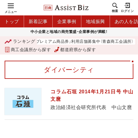
検索
ログイン
メニュー
トップ
新着記事
企業事例
地域振興
あの人を
中小企業と地域の商売繁盛・企業事例が満載！
ランキング
「青森市プレミアム商品券」利用店舗募集中（青森商工会議所）
商工会議所から探す
都道府県から探す
ダイバーシティ
コラム石垣 2014年1月21日号 中山
文麿
政治経済社会研究所代表 中山文麿