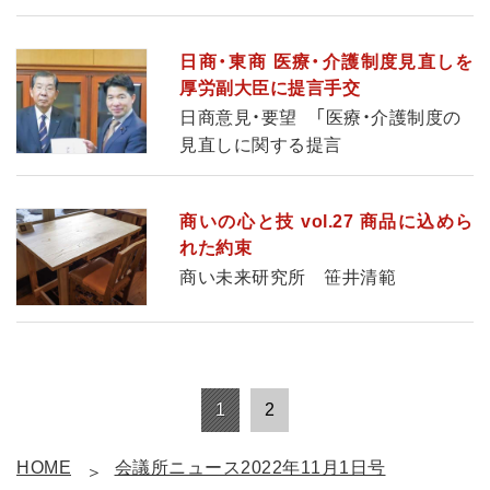
日商・東商 医療・介護制度見直しを
厚労副大臣に提言手交
日商意見・要望 「医療・介護制度の
見直しに関する提言
商いの心と技 vol.27 商品に込めら
れた約束
商い未来研究所 笹井清範
1
2
HOME
会議所ニュース2022年11月1日号