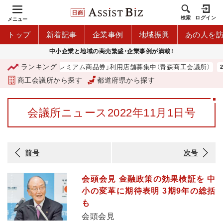
検索
ログイン
メニュー
トップ
新着記事
企業事例
地域振興
あの人を
中小企業と地域の商売繁盛・企業事例が満載！
ランキング
「青森市プレミアム商品券」利用店舗募集中（青森商工会議所）
商工会議所から探す
都道府県から探す
会議所ニュース2022年11月1日号
前号
次号
会頭会見 金融政策の効果検証を 中
小の変革に期待表明 3期9年の総括
も
会頭会見