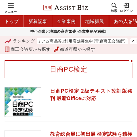
検索
ログイン
メニュー
トップ
新着記事
企業事例
地域振興
あの人を
中小企業と地域の商売繁盛・企業事例が満載！
ランキング
「青森市プレミアム商品券」利用店舗募集中（青森商工会議所）
商工会議所から探す
都道府県から探す
日商PC検定
日商PC検定 2級テキスト改訂版発
刊 最新Officeに対応
教育総合展に初出展 検定試験を積極