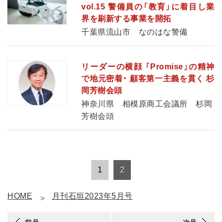
vol.15 警備員の「教育」に着目し業
界を刷新する事業を開拓
千葉県流山市 なのはな警備
リーダーの横顔 「Promise」の精神
で地元密着・ 顧客第一主義を貫く 杉
岡芳樹会頭
神奈川県 相模原商工会議所 杉岡
芳樹会頭
1
2
HOME
月刊石垣2023年5月号