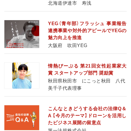
北海道伊達市 寿浅
YEG（青年部）フラッシュ 事業報告
連携事業や対外的アピールでYEGの
魅力向上を推進
大阪府 吹田YEG
情熱ぴーぷる 第21回女性起業家大
賞 スタートアップ部門 奨励賞
秋田県秋田市 にこっと秋田 八代
美千子代表理事
こんなときどうする会社の法律Q＆
A 【今月のテーマ】ドローンを活用し
たビジネス展開の留意点
第一法規株式会社