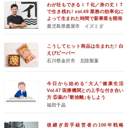
わが社もできるＩＴ化／身の丈ＩＴ
で生き残れ！ vol.49 業務の効率化に
よって生まれた時間で新事業を開発
鹿児島県鹿屋市 イズミダ
こうしてヒット商品は生まれた！ 白
えびビーバー
石川県金沢市 北陸製菓
今日から始める“大人”健康生活
Vol.47 医療機関との上手な付き合い
方 ⑤薬の「断捨離」をしよう
福田千晶
後継ぎ若手経営者の100年戦略