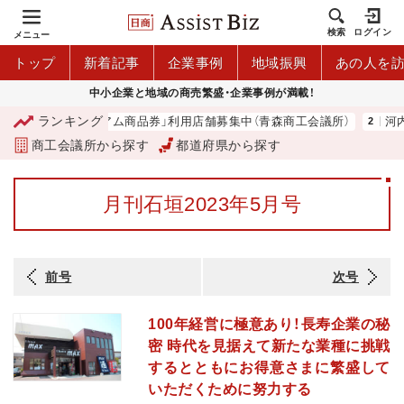
検索
ログイン
メニュー
トップ
新着記事
企業事例
地域振興
あの人を
中小企業と地域の商売繁盛・企業事例が満載！
ランキング
「青森市プレミアム商品券」利用店舗募集中（青森商工会議所）
河内 
商工会議所から探す
都道府県から探す
月刊石垣2023年5月号
前号
次号
100年経営に極意あり！長寿企業の秘
密 時代を見据えて新たな業種に挑戦
するとともにお得意さまに繁盛して
いただくために努力する