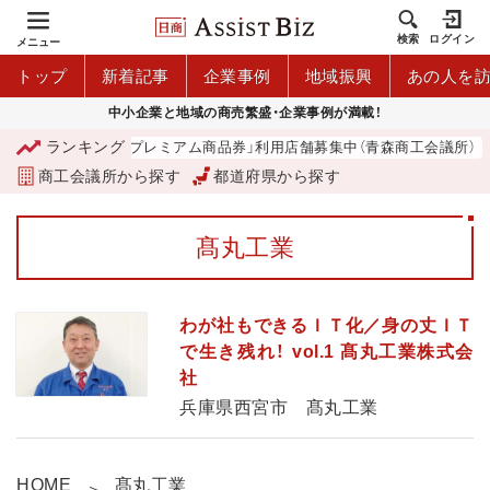
検索
ログイン
メニュー
トップ
新着記事
企業事例
地域振興
あの人を
中小企業と地域の商売繁盛・企業事例が満載！
ランキング
「青森市プレミアム商品券」利用店舗募集中（青森商工会議所）
商工会議所から探す
都道府県から探す
髙丸工業
わが社もできるＩＴ化／身の丈ＩＴ
で生き残れ！ vol.1 髙丸工業株式会
社
兵庫県西宮市 髙丸工業
HOME
髙丸工業