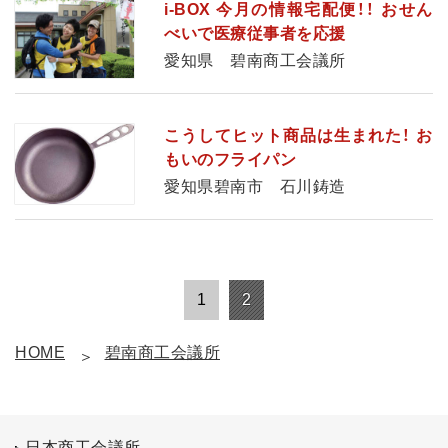
i-BOX 今月の情報宅配便！！ おせん
べいで医療従事者を応援
愛知県 碧南商工会議所
こうしてヒット商品は生まれた！ お
もいのフライパン
愛知県碧南市 石川鋳造
1
2
HOME
碧南商工会議所
日本商工会議所