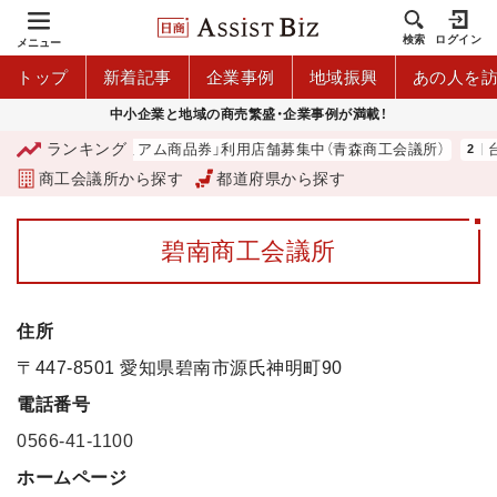
検索
ログイン
メニュー
トップ
新着記事
企業事例
地域振興
あの人を
中小企業と地域の商売繁盛・企業事例が満載！
ランキング
「青森市プレミアム商品券」利用店舗募集中（青森商工会議所）
台湾
商工会議所から探す
都道府県から探す
碧南商工会議所
住所
〒447-8501 愛知県碧南市源氏神明町90
電話番号
0566-41-1100
ホームページ