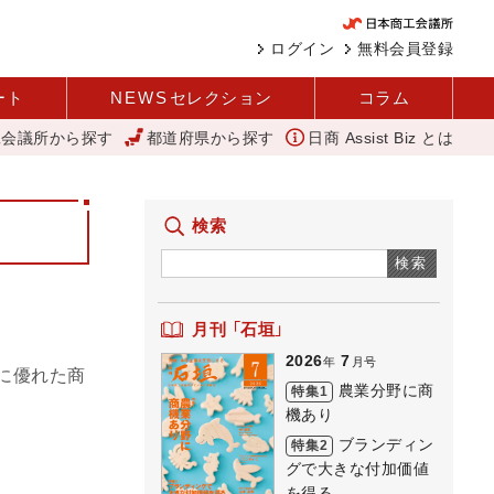
ログイン
無料会員登録
ート
NEWS
セレクション
コラム
工会議所から探す
都道府県から探す
日商 Assist Biz とは
えて壁を越える女性経営者 西谷
アップルパイ
11月4日に「令和
検索
検索
月刊 「石垣」
2026
7
年
月号
に優れた商
農業分野に商
特集1
機あり
ブランディン
特集2
グで大きな付加価値
を得る