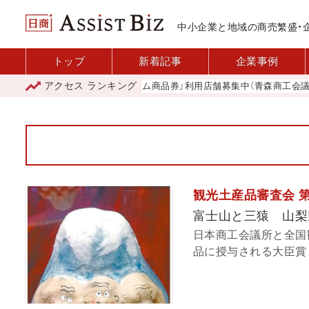
中小企業と地域の商売繁盛・
トップ
新着記事
企業事例
アクセス
ランキング
「青森市プレミアム商品券」利用店舗募集中（青森商工会議所）
観光土産品審査会 第
富士山と三猿 山梨
日本商工会議所と全国
品に授与される大臣賞と