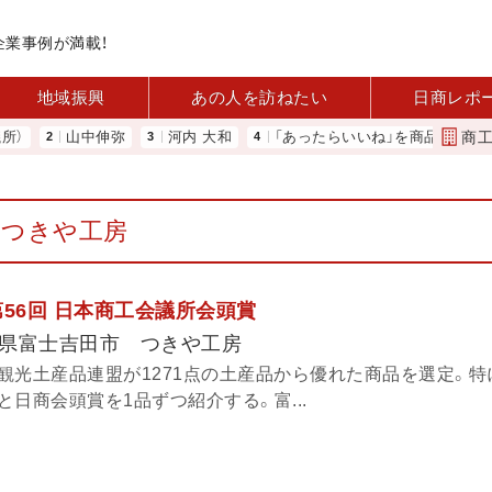
企業事例が満載！
地域振興
あの人を訪ねたい
日商レポ
商
山中伸弥
河内 大和
「あったらいいね」を商品化 視点を変
つきや工房
56回 日本商工会議所会頭賞
県富士吉田市 つきや工房
観光土産品連盟が1271点の土産品から優れた商品を選定。特
日商会頭賞を1品ずつ紹介する。富...