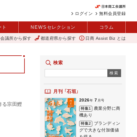
ログイン
無料会員登録
ート
NEWS
セレクション
コラム
工会議所から探す
都道府県から探す
日商 Assist Biz とは
西谷
変革と価値共創による日本経済の再出発 小林会頭 所信全文
検索
検索
月刊 「石垣」
2026
7
年
月号
誇る宗田鰹
農業分野に商
特集1
機あり
ブランディン
特集2
グで大きな付加価値
を得る