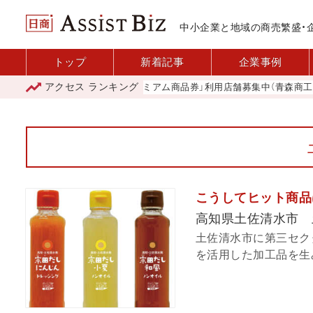
中小企業と地域の商売繁盛・
トップ
新着記事
企業事例
アクセス
ランキング
「青森市プレミアム商品券」利用店舗募集中（青森商工会議
こうしてヒット商品
高知県土佐清水市 
土佐清水市に第三セク
を活用した加工品を生み