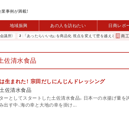
企業事例が満載！
地域振興
あの人を訪ねたい
日商レポ
商
所）
「あったらいいね」を商品化 視点を変えて壁を越える女性経営者 
土佐清水食品
は生まれた！ 宗田だしにんじんドレッシング
土佐清水食品
ターとしてスタートした土佐清水食品。日本一の水揚げ量を
出す中、海の幸と大地の幸を掛け...