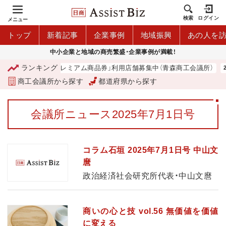
検索
ログイン
メニュー
トップ
新着記事
企業事例
地域振興
あの人を
中小企業と地域の商売繁盛・企業事例が満載！
ランキング
「青森市プレミアム商品券」利用店舗募集中（青森商工会議所）
商工会議所から探す
都道府県から探す
会議所ニュース2025年7月1日号
コラム石垣 2025年7月1日号 中山文
麿
政治経済社会研究所代表・中山文麿
商いの心と技 vol.56 無価値を価値
に変える